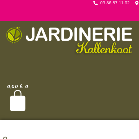
03 86 87 11 62
0,00
€
0