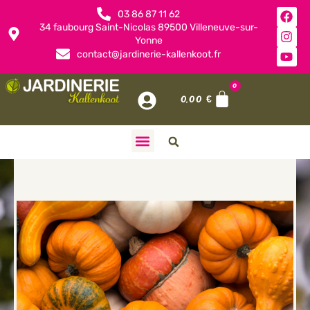
03 86 87 11 62
34 faubourg Saint-Nicolas 89500 Villeneuve-sur-
Yonne
contact@jardinerie-kallenkoot.fr
0
0,00
€