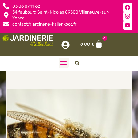
03 86 87 11 62
34 faubourg Saint-Nicolas 89500 Villeneuve-sur-
Yonne
contact@jardinerie-kallenkoot.fr
0
0,00
€