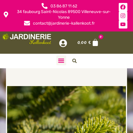
03 86 87 11 62
34 faubourg Saint-Nicolas 89500 Villeneuve-sur-
Yonne
contact@jardinerie-kallenkoot.fr
0
0,00
€