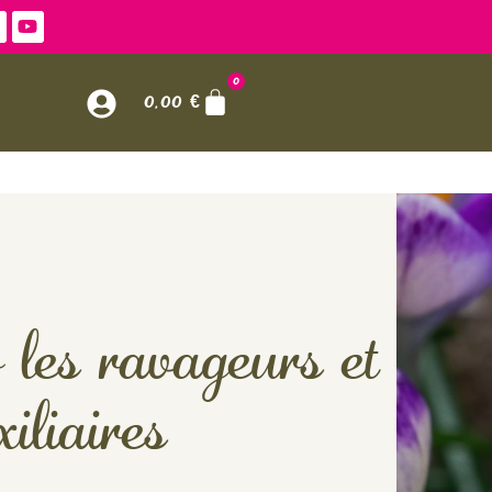
0
0,00
€
les ravageurs et
xiliaires