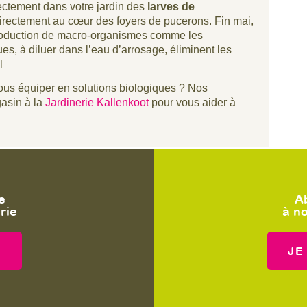
ectement dans votre jardin des
larves de
irectement au cœur des foyers de pucerons. Fin mai,
ntroduction de macro-organismes comme les
es, à diluer dans l’eau d’arrosage, éliminent les
l
ous équiper en solutions biologiques ? Nos
gasin à la
Jardinerie Kallenkoot
pour vous aider à
e
A
rie
à no
!
JE