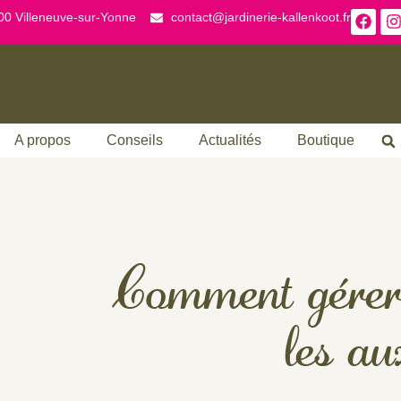
00 Villeneuve-sur-Yonne
contact@jardinerie-kallenkoot.fr
A propos
Conseils
Actualités
Boutique
Comment gérer 
les au