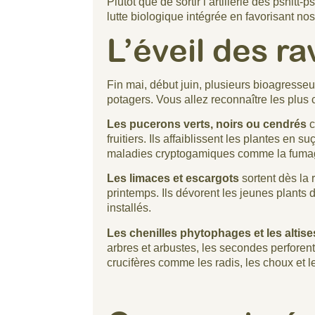
Plutôt que de sortir l’artillerie des pshitt
lutte biologique intégrée en favorisant nos 
L’éveil des r
Fin mai, début juin, plusieurs bioagresseu
potagers. Vous allez reconnaître les plus
Les pucerons verts, noirs ou cendrés
c
fruitiers. Ils affaiblissent les plantes en s
maladies cryptogamiques comme la fuma
Les limaces et escargots
sortent dès la 
printemps. Ils dévorent les jeunes plants 
installés.
Les chenilles phytophages et les alti
arbres et arbustes, les secondes perforent 
crucifères comme les radis, les choux et l