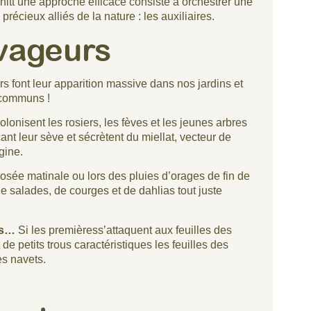
-pshitt une approche efficace consiste à orchestrer une
précieux alliés de la nature : les auxiliaires.
avageurs
rs font leur apparition massive dans nos jardins et
 communs !
olonisent les rosiers, les fèves et les jeunes arbres
uçant leur sève et sécrètent du miellat, vecteur de
gine.
rosée matinale ou lors des pluies d’orages de fin de
de salades, de courges et de dahlias tout juste
ses…
Si les premièress’attaquent aux feuilles des
de petits trous caractéristiques les feuilles des
es navets.