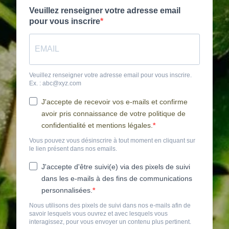
Veuillez renseigner votre adresse email
pour vous inscrire
Veuillez renseigner votre adresse email pour vous inscrire.
Ex. : abc@xyz.com
J'accepte de recevoir vos e-mails et confirme
avoir pris connaissance de votre politique de
confidentialité et mentions légales.
Vous pouvez vous désinscrire à tout moment en cliquant sur
le lien présent dans nos emails.
J'accepte d'être suivi(e) via des pixels de suivi
dans les e-mails à des fins de communications
personnalisées.
Nous utilisons des pixels de suivi dans nos e-mails afin de
savoir lesquels vous ouvrez et avec lesquels vous
interagissez, pour vous envoyer un contenu plus pertinent.