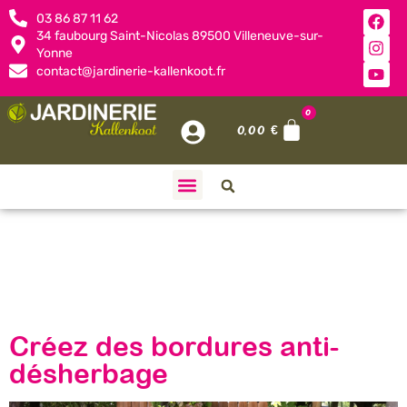
03 86 87 11 62
34 faubourg Saint-Nicolas 89500 Villeneuve-sur-
Yonne
contact@jardinerie-kallenkoot.fr
0
0,00
€
Jour :
15
avril 2026
Créez des bordures anti-
désherbage